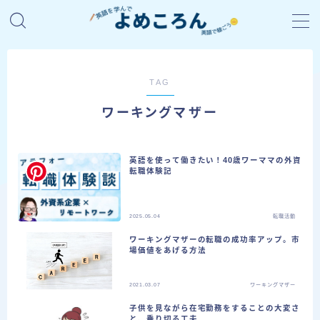
TAG
検索
ワーキングマザー
英語を使って働きたい！40歳ワーママの外資
転職体験記
2025.05.04
転職活動
ワーキングマザーの転職の成功率アップ。市
場価値をあげる方法
2021.03.07
ワーキングマザー
子供を見ながら在宅勤務をすることの大変さ
と、乗り切る工夫